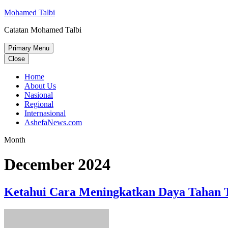
Skip
Mohamed Talbi
to
Catatan Mohamed Talbi
content
Primary Menu
Close
Home
About Us
Nasional
Regional
Internasional
AshefaNews.com
Month
December 2024
Ketahui Cara Meningkatkan Daya Tahan 